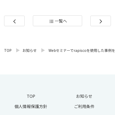
一覧へ
arrow_back_ios
format_list_bulleted
arrow_forward_ios
コ
ペ
ン
ー
テ
ジ
ン
の
TOP
お知らせ
Webセミナーでrapiscoを使用した事例
ツ
先
本
頭
文
へ
の
戻
先
る
頭
へ
TOP
お知らせ
戻
る
個人情報保護方針
ご利用条件