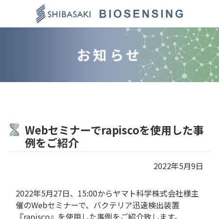
コ
ン
テ
ン
お知らせ
ツ
本
文
へ
ス
キ
ッ
Webセミナーでrapiscoを使用した事
プ
例をご紹介
2022年5月9日
2022年5月27日、15:00からヤマト科学株式会社様主
催のWebセミナーで、バクテリア迅速検出装置
『rapisco』を使用した事例をご紹介致します。