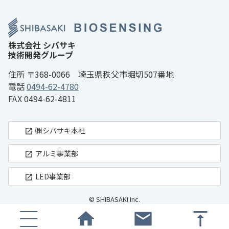
株式会社 シバサキ
技術開発グループ
住所
〒368-0066 埼玉県秩父市堀切507番地
電話
0494-62-4780
FAX
0494-62-4811
㈱シバサキ
本社
open_in_new
アルミ事業部
open_in_new
LED事業部
open_in_new
© SHIBASAKI Inc.
home
mail
vertical_align_top